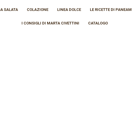
A SALATA
COLAZIONE
LINEA DOLCE
LE RICETTE DI PANEA
I CONSIGLI DI MARTA CIVETTINI
CATALOGO
pa
home
lia
le ricette di
TAR