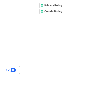
Privacy Policy
VOLETTE
Cookie Policy
STINI
ALLINI 100G
EA DOLCI
oped by Cream
cy