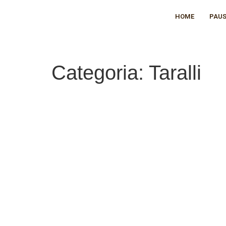
HOME
PAUS
Categoria:
Taralli
Re Food s.r.l.
Via Van Gogh, 25 – 70014 Conversano (BA) Ita