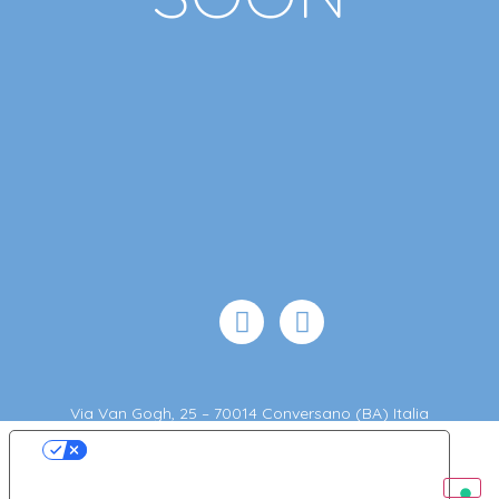
Via Van Gogh, 25 – 70014 Conversano (BA) Italia
T. +39 0804958889 | E. info@refoodsrl.it
Le tue preferenze relative alla privacy
Informativa sulla raccolta